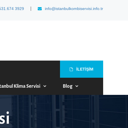
|
531.674 3929
info@istanbulkombiservisi.info.tr
İLETİŞİM
tanbul Klima Servisi
Blog
si