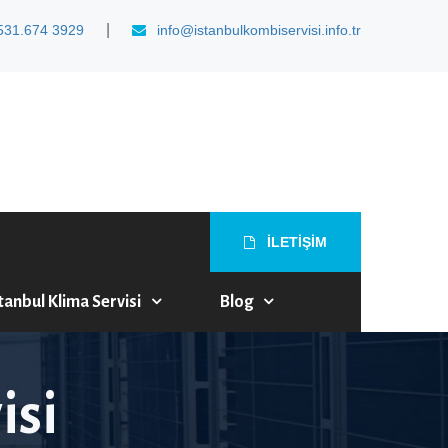
|
531.674 3929
info@istanbulkombiservisi.info.tr
İLETİŞİM
tanbul Klima Servisi
Blog
isi