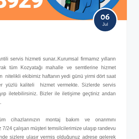
06
Jul
ili servis hizmeti sunar..Kurumsal firmamız yılların
ak tüm Kozyatağı mahalle ve semtlerine hizmet
 nitelikli ekibimiz haftanın yedi günü yirmi dört saat
er yüzlü kaliteli hizmet vermekte. Sizlerde servis
p iletebilirsiniz. Bizler ile iletişime geçtiniz andan
.
üm cihazlarınızın montaj bakım ve onarımını
z 7/24 çalışan müşteri temsilcilerimize ulaşıp randevu
nde sizlere ulaşır vermiş olduğunuz adrese gelerek