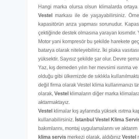
Hangi marka olursa olsun klimalarda ortaya çı
Vestel
markası ile de yaşayabilirsiniz. Örneğ
kapasitörün arıza yapması sorunudur. Kapasit
çektiğinde destek olmasına yarayan kısımdır. Y
Motor yani kompresör bu şekilde harekete geçe
batarya olarak niteleyebiliriz. İki plaka vasıta
yüksektir. Sayısız şekilde şar olur. Devre şemal
Yaz, kış demeden yılın her mevsimi ısınma ve
olduğu gibi ülkemizde de sıklıkla kullanılmakt
değil firma olarak Vestel klima kullanmanızı t
olarak,
Vestel
klimaların diğer marka klimalar
aktarmaktayız.
Vestel
klimalar kış aylarında yüksek ısıtma kapa
kullanabilirsiniz.
İstanbul Vestel Klima Servi
bakımlarını, montaj uygulamalarını ve aktarım 
klima servis
merkezi olarak, aldığınız
Vestel
m