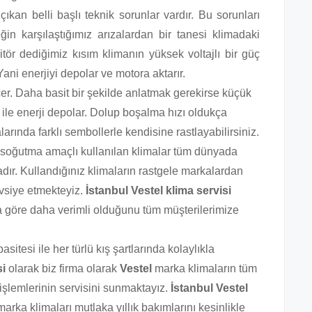
kan belli başlı teknik sorunlar vardır. Bu sorunları
in karşılaştığımız arızalardan bir tanesi klimadaki
ör dediğimiz kısım klimanın yüksek voltajlı bir güç
ani enerjiyi depolar ve motora aktarır.
r. Daha basit bir şekilde anlatmak gerekirse küçük
sı ile enerji depolar. Dolup boşalma hızı oldukça
arında farklı sembollerle kendisine rastlayabilirsiniz.
 soğutma amaçlı kullanılan klimalar tüm dünyada
adır. Kullandığınız klimaların rastgele markalardan
avsiye etmekteyiz.
İstanbul Vestel klima
servisi
a göre daha verimli olduğunu tüm müşterilerimize
sitesi ile her türlü kış şartlarında kolaylıkla
si
olarak biz firma olarak
Vestel
marka klimaların tüm
işlemlerinin servisini sunmaktayız.
İstanbul Vestel
arka klimaları mutlaka yıllık bakımlarını kesinlikle