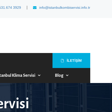
|
531.674 3929
info@istanbulkombiservisi.info.tr
İLETİŞİM
tanbul Klima Servisi
Blog
rvisi