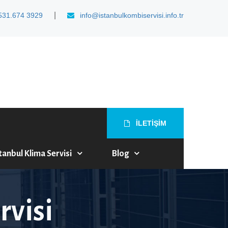
|
531.674 3929
info@istanbulkombiservisi.info.tr
İLETİŞİM
tanbul Klima Servisi
Blog
rvisi