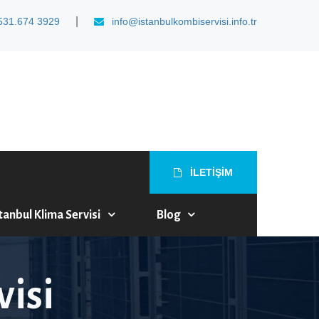
|
531.674 3929
info@istanbulkombiservisi.info.tr
İLETİŞİM
tanbul Klima Servisi
Blog
visi