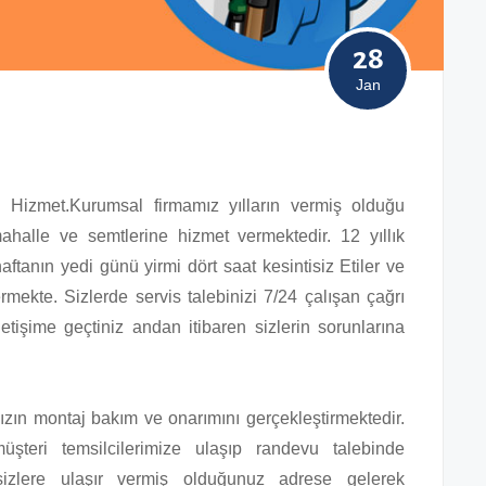
28
Jan
li Hizmet.Kurumsal firmamız yılların vermiş olduğu
halle ve semtlerine hizmet vermektedir. 12 yıllık
ftanın yedi günü yirmi dört saat kesintisiz Etiler ve
rmekte. Sizlerde servis talebinizi 7/24 çalışan çağrı
iletişime geçtiniz andan itibaren sizlerin sorunlarına
nızın montaj bakım ve onarımını gerçekleştirmektedir.
üşteri temsilcilerimize ulaşıp randevu talebinde
izlere ulaşır vermiş olduğunuz adrese gelerek