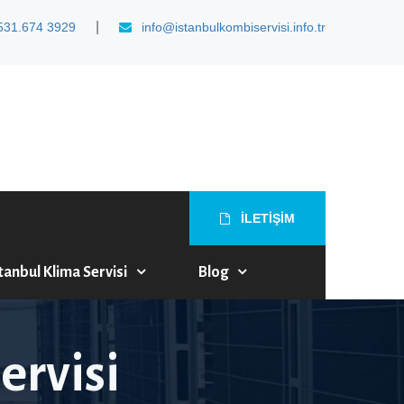
|
531.674 3929
info@istanbulkombiservisi.info.tr
İLETİŞİM
tanbul Klima Servisi
Blog
ervisi