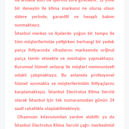
da arızada sizin de işleriniz zora girecektir. 12 yıllık
bir deneyim ile klima markanız ne olursa olsun
sizlere yerinde, garantili ve hesaplı bakım
sunmaktayız.
İstanbul merkez ve ilçelerde yoğun bir tempo ile
tüm müşterilerimize yetişirken herhangi bir yedek
parça ihtiyacında cihazlarını markasında orijinal
parça temin etmekte ve montajını yapmaktayız.
Kurumsal hizmet anlayışı ile müşteri memnuniyeti
odaklı çalışmaktayız. Bu anlamda profesyonel
hizmet sunmakta ve müşterilerimizin ihtiyaçlarını
karşılamaktayız.
İstanbul Electrolux Klima Servisi
olarak İstanbul için tek numaramızdan günün 24
saati rahatlıkla ulaşılabilmekteyiz.
Cihazınızın kılavuzundan yardım alabilir ya da
İstanbul Electrolux Klima Servisi
çağrı merkezimizi