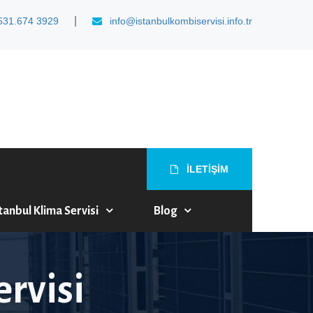
|
531.674 3929
info@istanbulkombiservisi.info.tr
İLETİŞİM
tanbul Klima Servisi
Blog
rvisi