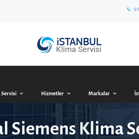
0.
 Servisi
Hizmetler
Markalar
İs
al Siemens Klima Se