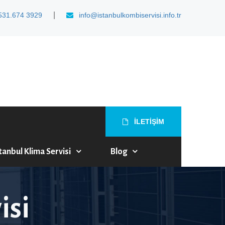
|
531.674 3929
info@istanbulkombiservisi.info.tr
İLETİŞİM
tanbul Klima Servisi
Blog
isi