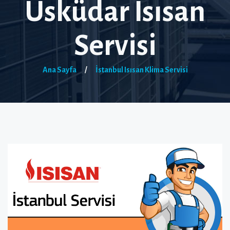
Üsküdar Isısan
Servisi
Ana Sayfa
/
İstanbul Isısan Klima Servisi