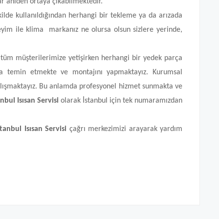
lar aniden ortaya çıkabilmektedir.
ekilde kullanıldığından herhangi bir tekleme ya da arızada
deneyim ile klima markanız ne olursa olsun sizlere yerinde,
 tüm müşterilerimize yetişirken herhangi bir yedek parça
arça temin etmekte ve montajını yapmaktayız. Kurumsal
çalışmaktayız. Bu anlamda profesyonel hizmet sunmakta ve
anbul Isısan Servisi
olarak İstanbul için tek numaramızdan
stanbul Isısan Servisi
çağrı merkezimizi arayarak yardım