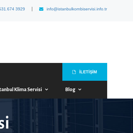
|
531.674 3929
info@istanbulkombiservisi.info.tr
İLETİŞİM
tanbul Klima Servisi
Blog
si