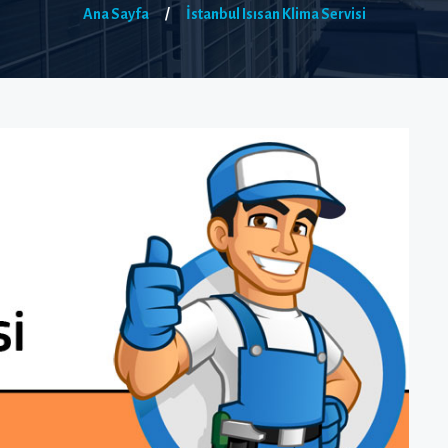
Ana Sayfa
/
İstanbul Isısan Klima Servisi