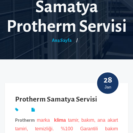
Samatya
Protherm Servisi
Ana Sayfa
/
28
Jan
Protherm Samatya Servisi
marka
klima
tamir, bakım, ana akart
Protherm
tamiri, temizliği. %100 Garantili bakım