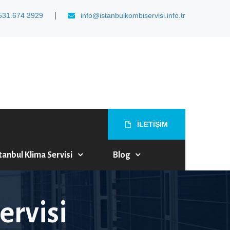
|
531.674 3929
info@istanbulkombiservisi.info.tr
İLETİŞİM
tanbul Klima Servisi
Blog
ervisi