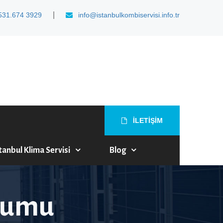
|
531.674 3929
info@istanbulkombiservisi.info.tr
İLETİŞİM
tanbul Klima Servisi
Blog
olumu