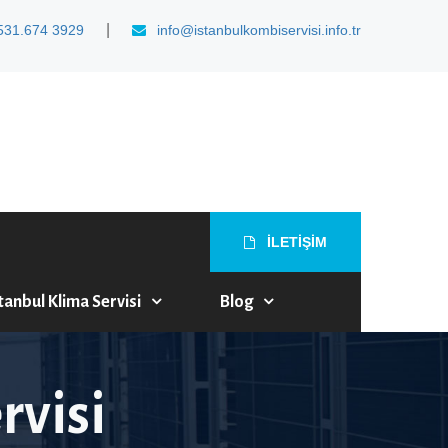
|
531.674 3929
info@istanbulkombiservisi.info.tr
İLETİŞİM
tanbul Klima Servisi
Blog
rvisi