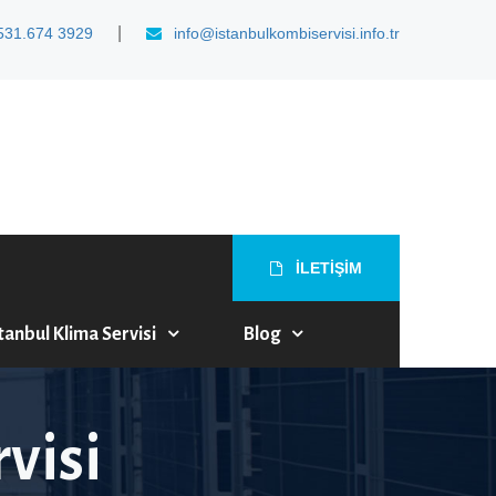
|
531.674 3929
info@istanbulkombiservisi.info.tr
İLETİŞİM
tanbul Klima Servisi
Blog
visi