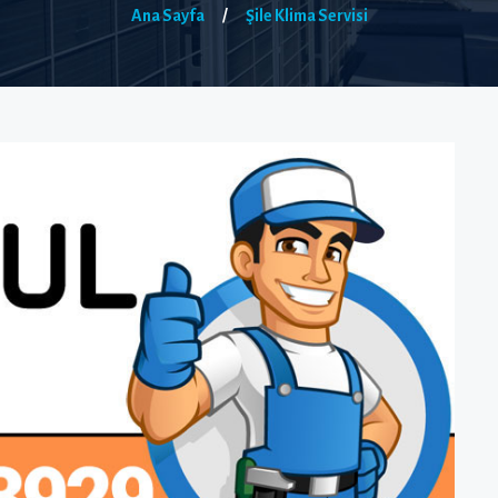
Ana Sayfa
/
Şile Klima Servisi